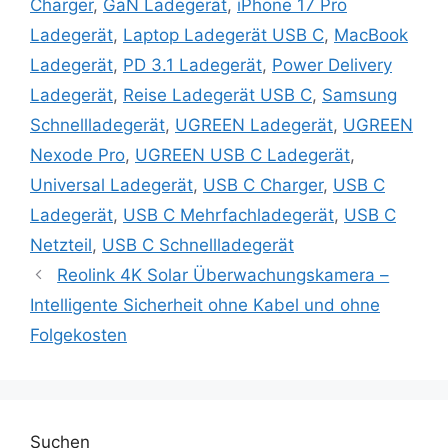
Charger
,
GaN Ladegerät
,
iPhone 17 Pro
Ladegerät
,
Laptop Ladegerät USB C
,
MacBook
Ladegerät
,
PD 3.1 Ladegerät
,
Power Delivery
Ladegerät
,
Reise Ladegerät USB C
,
Samsung
Schnellladegerät
,
UGREEN Ladegerät
,
UGREEN
Nexode Pro
,
UGREEN USB C Ladegerät
,
Universal Ladegerät
,
USB C Charger
,
USB C
Ladegerät
,
USB C Mehrfachladegerät
,
USB C
Netzteil
,
USB C Schnellladegerät
Reolink 4K Solar Überwachungskamera –
Intelligente Sicherheit ohne Kabel und ohne
Folgekosten
Suchen