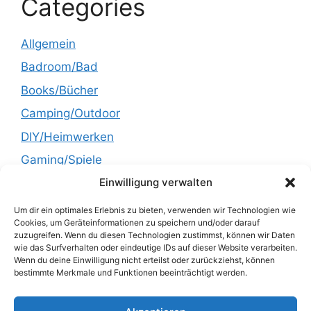
Categories
Allgemein
Badroom/Bad
Books/Bücher
Camping/Outdoor
DIY/Heimwerken
Gaming/Spiele
Einwilligung verwalten
Garden/Garten
Health/Gesundheit
Um dir ein optimales Erlebnis zu bieten, verwenden wir Technologien wie
Cookies, um Geräteinformationen zu speichern und/oder darauf
Kitchen/Küche
zuzugreifen. Wenn du diesen Technologien zustimmst, können wir Daten
wie das Surfverhalten oder eindeutige IDs auf dieser Website verarbeiten.
Lifestyle
Wenn du deine Einwilligung nicht erteilst oder zurückziehst, können
bestimmte Merkmale und Funktionen beeinträchtigt werden.
Recipes/Rezepte
Technology/Technik