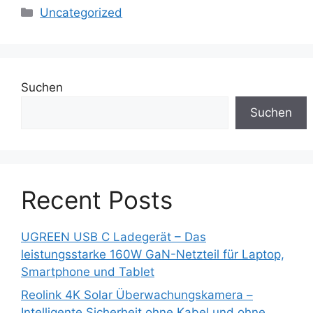
Kategorien
Uncategorized
Suchen
Suchen
Recent Posts
UGREEN USB C Ladegerät – Das
leistungsstarke 160W GaN-Netzteil für Laptop,
Smartphone und Tablet
Reolink 4K Solar Überwachungskamera –
Intelligente Sicherheit ohne Kabel und ohne