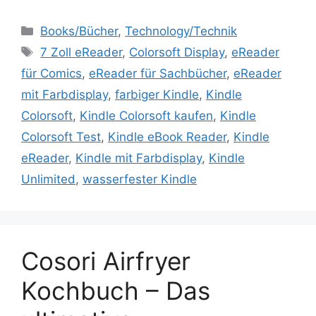
Kategorien
Books/Bücher
,
Technology/Technik
Schlagwörter
7 Zoll eReader
,
Colorsoft Display
,
eReader
für Comics
,
eReader für Sachbücher
,
eReader
mit Farbdisplay
,
farbiger Kindle
,
Kindle
Colorsoft
,
Kindle Colorsoft kaufen
,
Kindle
Colorsoft Test
,
Kindle eBook Reader
,
Kindle
eReader
,
Kindle mit Farbdisplay
,
Kindle
Unlimited
,
wasserfester Kindle
Cosori Airfryer
Kochbuch – Das