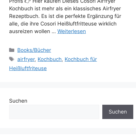
Profis 👉 Hier kaufen Dieses Cosori Airfryer
Kochbuch ist mehr als ein klassisches Airfryer
Rezeptbuch. Es ist die perfekte Ergänzung für
alle, die ihre Cosori Heißluftfritteuse wirklich
ausreizen wollen …
Weiterlesen
Kategorien
Books/Bücher
Schlagwörter
airfryer
,
Kochbuch
,
Kochbuch für
Heißluftfriteuse
Suchen
Suchen