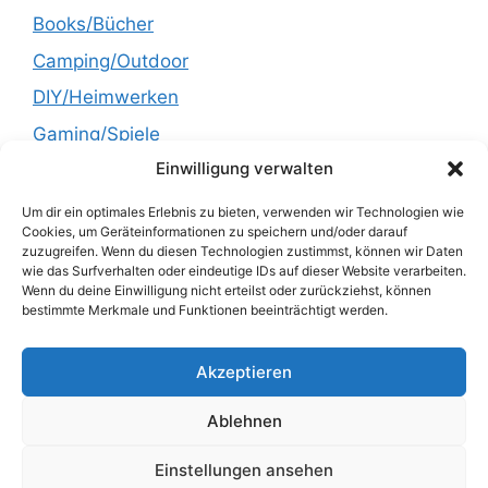
Books/Bücher
Camping/Outdoor
DIY/Heimwerken
Gaming/Spiele
Einwilligung verwalten
Garden/Garten
Health/Gesundheit
Um dir ein optimales Erlebnis zu bieten, verwenden wir Technologien wie
Cookies, um Geräteinformationen zu speichern und/oder darauf
Kitchen/Küche
zuzugreifen. Wenn du diesen Technologien zustimmst, können wir Daten
wie das Surfverhalten oder eindeutige IDs auf dieser Website verarbeiten.
Lifestyle
Wenn du deine Einwilligung nicht erteilst oder zurückziehst, können
bestimmte Merkmale und Funktionen beeinträchtigt werden.
Recipes/Rezepte
Technology/Technik
Akzeptieren
Uncategorized
Ablehnen
Einstellungen ansehen