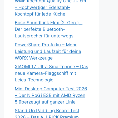
WMF Kochtopf Quality One 20 cm
– Hochwertiger Edelstahl-
Kochtopf für jede Küche
Bose SoundLink Flex (2. Gen.) –
Der perfekte Bluetooth-
Lautsprecher für unterwegs
PowerShare Pro Akku – Mehr
Leistung und Laufzeit für deine
WORX Werkzeuge
XIAOMI 17 Ultra Smartphone – Das
neue Kamera-Flaggschiff mit
Leica-Technologie
Mini Desktop Computer Test 2026
– Der NiPoGi E3B mit AMD Ryzen
5 überzeugt auf ganzer Linie
Stand Up Paddling Board Test
2026 – Das ALLPICK Premium