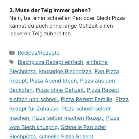
3. Muss der Teig immer gehen?
Nein, bei einer schnellen Pan oder Blech Pizza
kannst du auch ohne lange Gehzeit einen
leckeren Teig zubereiten.
Kategorien
Recipes/Rezepte
Schlagwörter
Blechpizza Rezept einfach
,
einfache
Blechpizza
,
knusprige Blechpizza
,
Pan Pizza
Rezept
,
Pizza Abend Ideen
,
Pizza aus dem
Backofen
,
Pizza ohne Gehzeit
,
Pizza Rezept
einfach und schnell
,
Pizza Rezept Familie
,
Pizza
Rezept für Zuhause
,
Pizza schnell selber
machen
,
Pizza selber machen Rezept
,
Pizza
vom Blech knusprig
,
Schnelle Pan oder
Blechpizza
,
schnelle Pizza Rezept