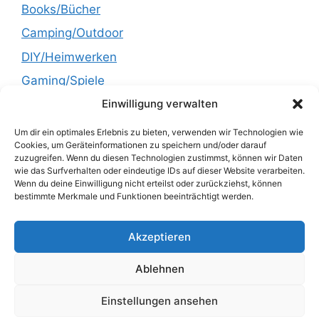
Books/Bücher
Camping/Outdoor
DIY/Heimwerken
Gaming/Spiele
Einwilligung verwalten
Garden/Garten
Health/Gesundheit
Um dir ein optimales Erlebnis zu bieten, verwenden wir Technologien wie
Cookies, um Geräteinformationen zu speichern und/oder darauf
Kitchen/Küche
zuzugreifen. Wenn du diesen Technologien zustimmst, können wir Daten
wie das Surfverhalten oder eindeutige IDs auf dieser Website verarbeiten.
Lifestyle
Wenn du deine Einwilligung nicht erteilst oder zurückziehst, können
bestimmte Merkmale und Funktionen beeinträchtigt werden.
Recipes/Rezepte
Technology/Technik
Akzeptieren
Uncategorized
Ablehnen
Einstellungen ansehen
© 2026 HamaDeal dein Deal Dealer
• Erstellt mit