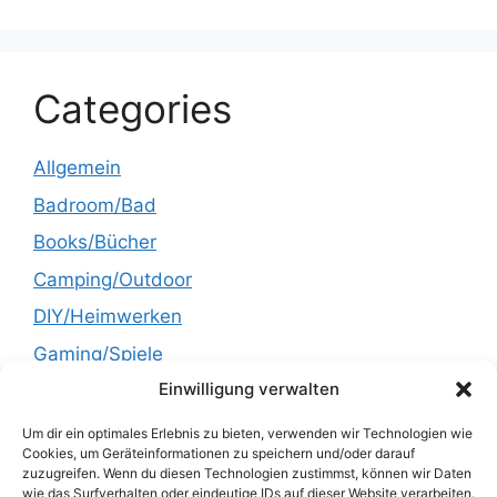
Categories
Allgemein
Badroom/Bad
Books/Bücher
Camping/Outdoor
DIY/Heimwerken
Gaming/Spiele
Einwilligung verwalten
Garden/Garten
Health/Gesundheit
Um dir ein optimales Erlebnis zu bieten, verwenden wir Technologien wie
Cookies, um Geräteinformationen zu speichern und/oder darauf
Kitchen/Küche
zuzugreifen. Wenn du diesen Technologien zustimmst, können wir Daten
wie das Surfverhalten oder eindeutige IDs auf dieser Website verarbeiten.