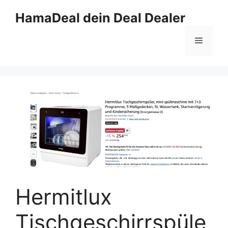
Zum
HamaDeal dein Deal Dealer
Inhalt
springen
Menü
Hermitlux
Tischgeschirrspüle