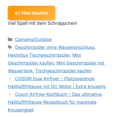
👉 Hier kaufen
Viel Spaß mit dem Schnäppchen!
Kategorien
Camping/Outdoor
Schlagwörter
Geschirrspüler ohne Wasseranschluss
,
Hermitlux Tischgeschirrspüler
,
Mini
Geschirrspüler kaufen
,
Mini Geschirrspüler mit
Wassertank
,
Tischgeschirrspüler kaufen
COSORI Dual Airfryer – Platzsparende
Heißluftfritteuse mit DC-Motor | Extra knusprig
Cosori Airfryer Kochbuch – Das ultimative
Heißluftfritteuse Rezeptbuch für maximale
Knusprigkeit