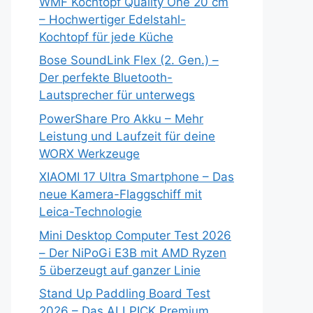
WMF Kochtopf Quality One 20 cm
– Hochwertiger Edelstahl-
Kochtopf für jede Küche
Bose SoundLink Flex (2. Gen.) –
Der perfekte Bluetooth-
Lautsprecher für unterwegs
PowerShare Pro Akku – Mehr
Leistung und Laufzeit für deine
WORX Werkzeuge
XIAOMI 17 Ultra Smartphone – Das
neue Kamera-Flaggschiff mit
Leica-Technologie
Mini Desktop Computer Test 2026
– Der NiPoGi E3B mit AMD Ryzen
5 überzeugt auf ganzer Linie
Stand Up Paddling Board Test
2026 – Das ALLPICK Premium