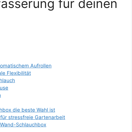
ässerung für deinen
omatischem Aufrollen
 Flexibilität
hlauch
ause
n
ox die beste Wahl ist
ür stressfreie Gartenarbeit
a Wand-Schlauchbox