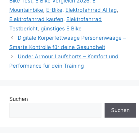
Bike Test
,
E Bike Vergleich 2026
,
E
Mountainbike
,
E-Bike
,
Elektrofahrrad Alltag
,
Elektrofahrrad kaufen
,
Elektrofahrrad
Testbericht
,
günstiges E Bike
Digitale Körperfettwaage Personenwaage –
Smarte Kontrolle für deine Gesundheit
Under Armour Laufshorts – Komfort und
Performance für dein Training
Suchen
Suchen