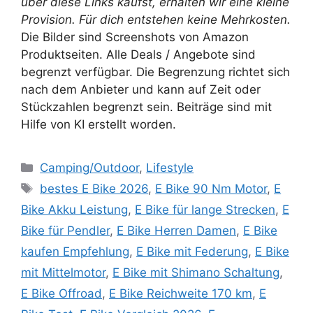
über diese Links kaufst, erhalten wir eine kleine
Provision. Für dich entstehen keine Mehrkosten.
Die Bilder sind Screenshots von Amazon
Produktseiten. Alle Deals / Angebote sind
begrenzt verfügbar. Die Begrenzung richtet sich
nach dem Anbieter und kann auf Zeit oder
Stückzahlen begrenzt sein. Beiträge sind mit
Hilfe von KI erstellt worden.
Kategorien
Camping/Outdoor
,
Lifestyle
Schlagwörter
bestes E Bike 2026
,
E Bike 90 Nm Motor
,
E
Bike Akku Leistung
,
E Bike für lange Strecken
,
E
Bike für Pendler
,
E Bike Herren Damen
,
E Bike
kaufen Empfehlung
,
E Bike mit Federung
,
E Bike
mit Mittelmotor
,
E Bike mit Shimano Schaltung
,
E Bike Offroad
,
E Bike Reichweite 170 km
,
E