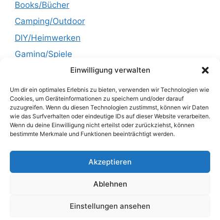
Books/Bücher
Camping/Outdoor
DIY/Heimwerken
Gaming/Spiele
Einwilligung verwalten
Garden/Garten
Health/Gesundheit
Um dir ein optimales Erlebnis zu bieten, verwenden wir Technologien wie
Cookies, um Geräteinformationen zu speichern und/oder darauf
Kitchen/Küche
zuzugreifen. Wenn du diesen Technologien zustimmst, können wir Daten
wie das Surfverhalten oder eindeutige IDs auf dieser Website verarbeiten.
Lifestyle
Wenn du deine Einwilligung nicht erteilst oder zurückziehst, können
bestimmte Merkmale und Funktionen beeinträchtigt werden.
Recipes/Rezepte
Technology/Technik
Akzeptieren
Uncategorized
Ablehnen
Einstellungen ansehen
© 2026 HamaDeal dein Deal Dealer
• Erstellt mit