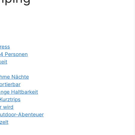
ress
 4 Personen
eit
nehme Nächte
ortierbar
ange Haltbarkeit
Kurztrips
r wird
 Outdoor-Abenteuer
zelt