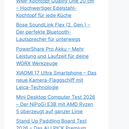
WMF Kochtopf Quality One 20 cm
– Hochwertiger Edelstahl-
Kochtopf für jede Küche
Bose SoundLink Flex (2. Gen.) –
Der perfekte Bluetooth-
Lautsprecher für unterwegs
PowerShare Pro Akku – Mehr
Leistung und Laufzeit für deine
WORX Werkzeuge
XIAOMI 17 Ultra Smartphone – Das
neue Kamera-Flaggschiff mit
Leica-Technologie
Mini Desktop Computer Test 2026
– Der NiPoGi E3B mit AMD Ryzen
5 überzeugt auf ganzer Linie
Stand Up Paddling Board Test
2026 – Das ALLPICK Premium