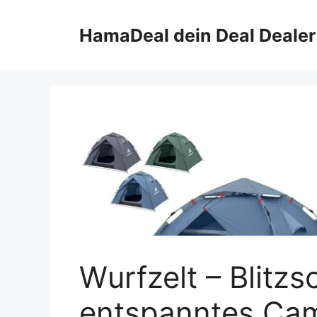
Zum
Inhalt
HamaDeal dein Deal Dealer
springen
Wurfzelt – Blitzs
entspanntes Ca